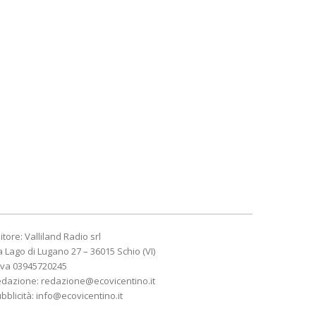
itore: Valliland Radio srl
a Lago di Lugano 27 – 36015 Schio (VI)
Iva 03945720245
edazione:
redazione@ecovicentino.it
bblicità:
info@ecovicentino.it