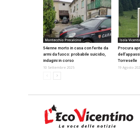
Montecchio Precalcino
Isola Vicenti
54enne morto in casa con ferite da
Procura apre
armi da fuoco: probabile suicidio,
dell’appassi
indagini in corso
Torreselle
10 Settembre 2025
19 Agosto 20