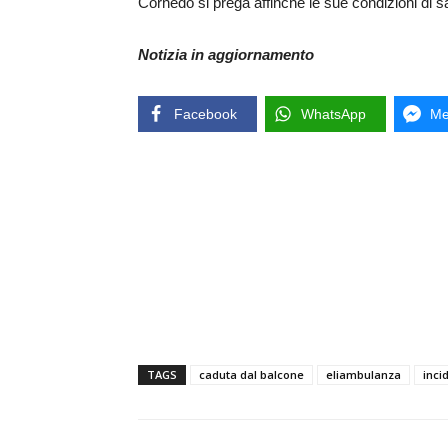
Cornedo si prega affinchè le sue condizioni di sa
Notizia in aggiornamento
Facebook
WhatsApp
Me
TAGS
caduta dal balcone
eliambulanza
inci