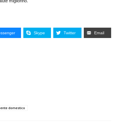
lute migliorino.
ssenger
Skype
Twitter
Email
dente domestico