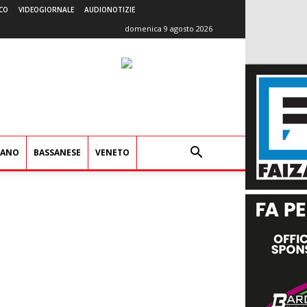
CO
VIDEOGIORNALE
AUDIONOTIZIE
domenica 9 agosto 2026
IANO
BASSANESE
VENETO