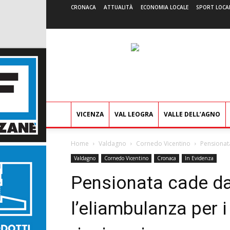
CRONACA
ATTUALITÀ
ECONOMIA LOCALE
SPORT LOCA
VICENZA
VAL LEOGRA
VALLE DELL’AGNO
Home
Valdagno
Cornedo Vicentino
Pensionata
Valdagno
Cornedo Vicentino
Cronaca
In Evidenza
Pensionata cade da
l’eliambulanza per i