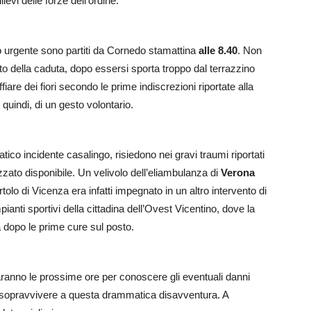
evi delle forze dell’ordine.
o urgente sono partiti da Cornedo stamattina
alle 8.40
. Non
o della caduta, dopo essersi sporta troppo dal terrazzino
are dei fiori secondo le prime indiscrezioni riportate alla
quindi, di un gesto volontario.
ico incidente casalingo, risiedono nei gravi traumi riportati
ezzato disponibile. Un velivolo dell’eliambulanza di
Verona
rtolo di Vicenza era infatti impegnato in un altro intervento di
ianti sportivi della cittadina dell’Ovest Vicentino, dove la
 dopo le prime cure sul posto.
ranno le prossime ore per conoscere gli eventuali danni
i sopravvivere a questa drammatica disavventura. A