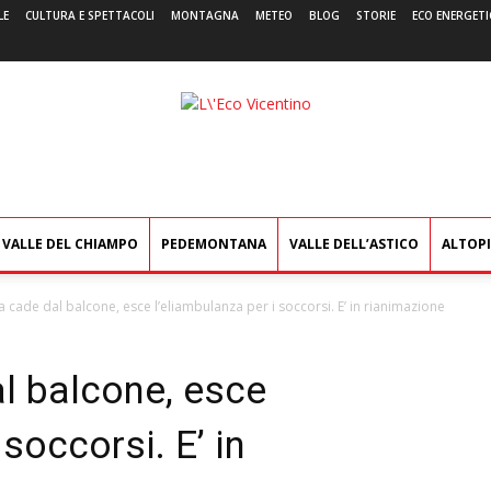
LE
CULTURA E SPETTACOLI
MONTAGNA
METEO
BLOG
STORIE
ECO ENERGETI
L'Eco
Vicentino
VALLE DEL CHIAMPO
PEDEMONTANA
VALLE DELL’ASTICO
ALTOP
 cade dal balcone, esce l’eliambulanza per i soccorsi. E’ in rianimazione
l balcone, esce
 soccorsi. E’ in