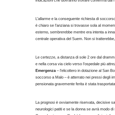
indicazioni che dovranno trovare conferma dai rili
L’allarme e la conseguente richiesta di soccors
è chiaro se l’anziana si trovasse sola al moment
esterno, sembrerebbe mentre era intenta a innaffi
centrale operativa del Suem. Non si tratterebbe, 
Le certezze, a distanza di sole 2 ore dal drammat
e nella corsa via cielo verso l’ospedale più attr
Emergenza
– l’elicottero in dotazione al San Bo
soccorso a Malo – è atterrato nei pressi degli imp
pensionata gravemente ferita è stata trasportata
La prognosi è ovviamente riservata, decisive sa
neurologici patiti e se la donna se avrà modo d