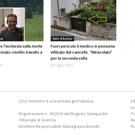
na
Velo d'Astico
 l’inchiesta sulla morte
Fuori pericolo il medico in pensione
onato cinofilo travolto a
infilzato dal cancello. “Miracolato”
per la seconda volta
25
28 Luglio 2025
L’Eco Vicentino è una testata giornalistica
Ed
vi
Registrazione n. 16/2016 del Registro Stampa del
P.
Tribunale di Vicenza
R
Direttore Responsabile: Mariagrazia Bonollo
Pu