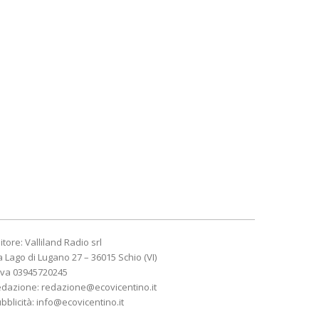
itore: Valliland Radio srl
a Lago di Lugano 27 – 36015 Schio (VI)
Iva 03945720245
edazione:
redazione@ecovicentino.it
bblicità:
info@ecovicentino.it