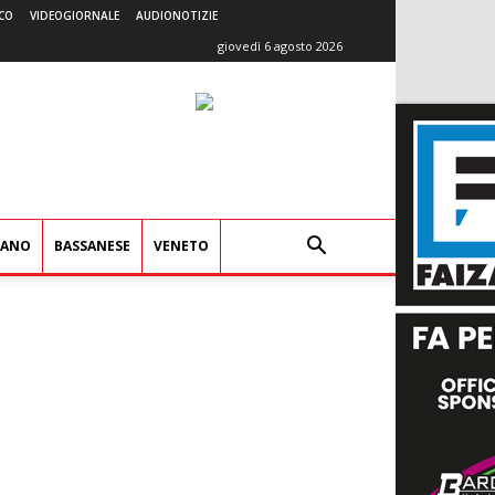
CO
VIDEOGIORNALE
AUDIONOTIZIE
giovedì 6 agosto 2026
IANO
BASSANESE
VENETO