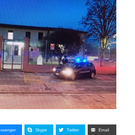
ssenger
Skype
Twitter
Email