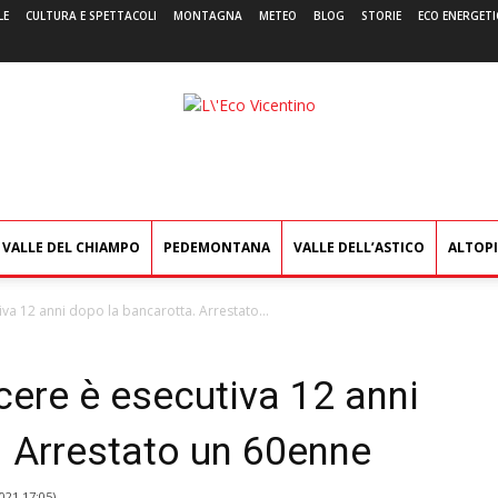
LE
CULTURA E SPETTACOLI
MONTAGNA
METEO
BLOG
STORIE
ECO ENERGETI
L'Eco
Vicentino
VALLE DEL CHIAMPO
PEDEMONTANA
VALLE DELL’ASTICO
ALTOP
va 12 anni dopo la bancarotta. Arrestato...
cere è esecutiva 12 anni
. Arrestato un 60enne
021 17:05
)