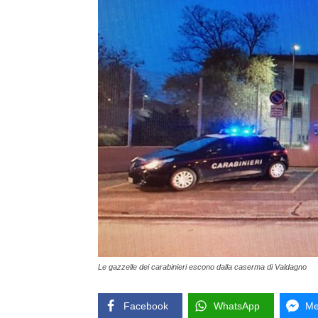
Le gazzelle dei carabinieri escono dalla caserma di Valdagno
Facebook
WhatsApp
Me