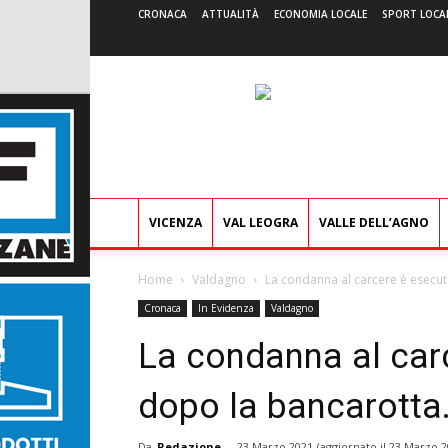
CRONACA
ATTUALITÀ
ECONOMIA LOCALE
SPORT LOCA
VICENZA
VAL LEOGRA
VALLE DELL’AGNO
Home
Valdagno
La condanna al carcere è esecuti
Cronaca
In Evidenza
Valdagno
La condanna al car
dopo la bancarotta
Da
Redazione
-
23 Marzo 2021
(aggiornato il
23 Marzo 2