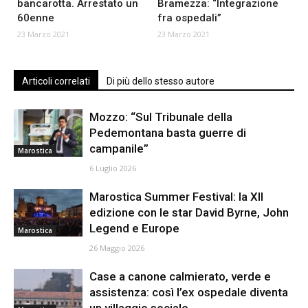
bancarotta. Arrestato un
Bramezza: “Integrazione
60enne
fra ospedali”
23 Marzo 2021
23 Marzo 2021
Articoli correlati
Di più dello stesso autore
Mozzo: “Sul Tribunale della
Pedemontana basta guerre di
campanile”
Marostica
6 Luglio 2026
Marostica Summer Festival: la XII
edizione con le star David Byrne, John
Legend e Europe
Marostica
26 Maggio 2026
Case a canone calmierato, verde e
assistenza: così l’ex ospedale diventa