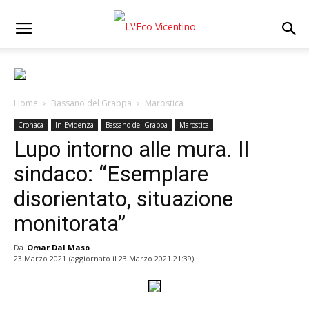
Home
Bassano del Grappa
Marostica
Cronaca
In Evidenza
Bassano del Grappa
Marostica
Lupo intorno alle mura. Il
sindaco: “Esemplare
disorientato, situazione
monitorata”
Da
Omar Dal Maso
23 Marzo 2021
(aggiornato il
23 Marzo 2021 21:39
)