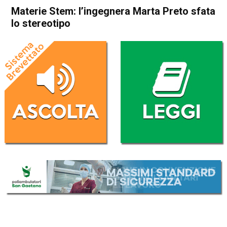
Materie Stem: l’ingegnera Marta Preto sfata
lo stereotipo
Home
Valdagno
Attualità
In Evidenza
Valdagno
Materie Stem: l’ingegnera
Marta Preto sfata lo
stereotipo
Da
Chiara Guiotto
10 Maggio 2026
(aggiornato il
28 Maggio 2026 18:26
)
ASCOLTA L'AUDIO