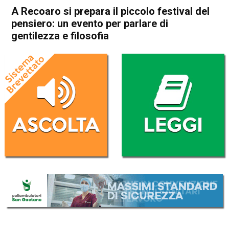
A Recoaro si prepara il piccolo festival del
pensiero: un evento per parlare di
gentilezza e filosofia
Home
Valdagno
Recoaro Terme
Cultura e spettacoli
In Evidenza
Valdagno
Recoaro Terme
A Recoaro si prepara il
piccolo festival del pensiero:
un evento per parlare di
gentilezza e filosofia
Da
Redazione
20 Luglio 2023
(aggiornato il
20 Luglio 2023 17:04
)