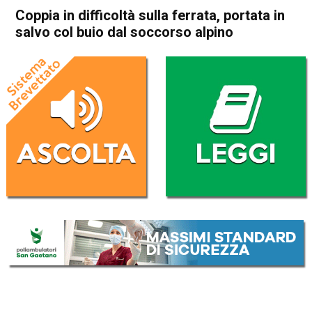
Coppia in difficoltà sulla ferrata, portata in
salvo col buio dal soccorso alpino
Home
Valdagno
Recoaro Terme
Cronaca
In Evidenza
Valdagno
Recoaro Terme
Coppia in difficoltà sulla
ferrata, portata in salvo col
buio dal soccorso alpino
Da
Redazione
30 Ottobre 2021
(aggiornato il
31 Ottobre 2021 8:40
)
ASCOLTA L'AUDIO