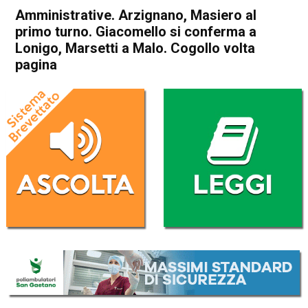
Amministrative. Arzignano, Masiero al
primo turno. Giacomello si conferma a
Lonigo, Marsetti a Malo. Cogollo volta
pagina
Home
Valdagno
Recoaro Terme
Vicenza
Arcugnano
Arzignano
Attualità
Noventa Vicentina
Castegnero Nanto
Thiene
Cogollo del Cengio
In Evidenza
Schio
Malo
Bassano del Grappa
Nove
Posina
Valdagno
Recoaro Terme
Amministrative. Arzignano,
Masiero al primo turno.
Giacomello si conferma a
Lonigo, Marsetti a Malo.
Cogollo volta pagina
Da
Mariagrazia Bonollo
25 Maggio 2026
(aggiornato il
25 Maggio 2026 22:15
)