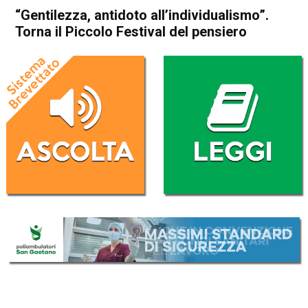
“Gentilezza, antidoto all’individualismo”.
Torna il Piccolo Festival del pensiero
Home
Valdagno
Recoaro Terme
Cultura e spettacoli
In Evidenza
Valdagno
Recoaro Terme
“Gentilezza, antidoto
all’individualismo”. Torna il
Piccolo Festival del pensiero
Da
Redazione
21 Luglio 2024
(aggiornato il
21 Luglio 2024 22:21
)
ASCOLTA L'AUDIO