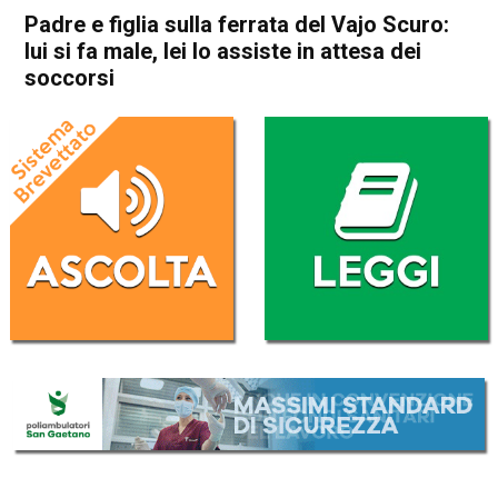
Padre e figlia sulla ferrata del Vajo Scuro:
lui si fa male, lei lo assiste in attesa dei
soccorsi
Home
Valdagno
Recoaro Terme
Cronaca
In Evidenza
Valdagno
Recoaro Terme
Vicenza
Padre e figlia sulla ferrata del
Vajo Scuro: lui si fa male, lei
lo assiste in attesa dei
soccorsi
Da
Omar Dal Maso
18 Settembre 2023
(aggiornato il
18 Settembre 2023 17:05
)