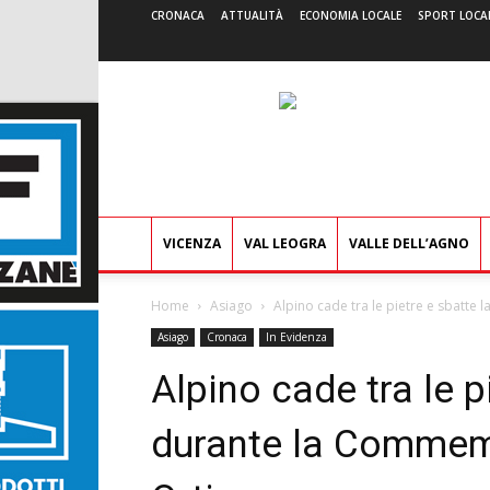
CRONACA
ATTUALITÀ
ECONOMIA LOCALE
SPORT LOCA
VICENZA
VAL LEOGRA
VALLE DELL’AGNO
Home
Asiago
Alpino cade tra le pietre e sbatte
Asiago
Cronaca
In Evidenza
Alpino cade tra le p
durante la Commem