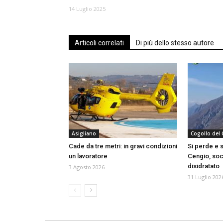
14 Luglio 2025
Articoli correlati
Di più dello stesso autore
Asigliano
Cogollo del
Cade da tre metri: in gravi condizioni
Si perde e 
un lavoratore
Cengio, soc
disidratato
3 Agosto 2026
31 Luglio 202