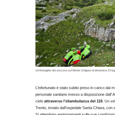
Un’immagine dei soccorsi sul Monte Ortigara di domenica 13 lug
L’infortunato è stato subito preso in carico dal 
personale sanitario messo a disposizione dall’ Ass
cielo
attraverso l’eliambulanza del 118
. Un vel
Trento, inviato dall’ospedale Santa Chiara, con 
Si attendono aggiornamenti sulle sue condizioni 