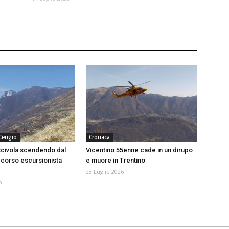
 Cengio
Cronaca
scivola scendendo dal
Vicentino 55enne cade in un dirupo
corso escursionista
e muore in Trentino
28 Luglio 2026
6