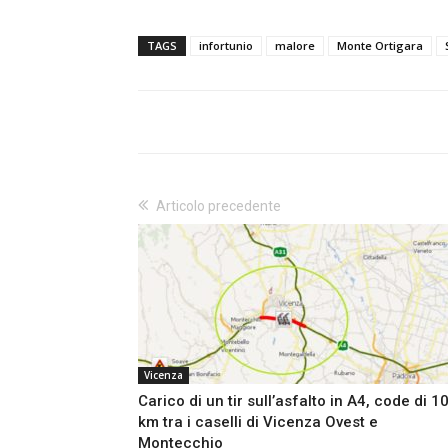
TAGS
infortunio
malore
Monte Ortigara
Articolo precedente
Vicenza
Carico di un tir sull’asfalto in A4, code di 1
km tra i caselli di Vicenza Ovest e
Montecchio