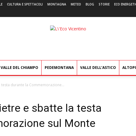
LE
CULTURA E SPETTACOLI
MONTAGNA
METEO
BLOG
STORIE
ECO ENERGETI
L'Eco
Vicentino
VALLE DEL CHIAMPO
PEDEMONTANA
VALLE DELL’ASTICO
ALTOP
 la testa durante la Commemorazione...
ietre e sbatte la testa
orazione sul Monte