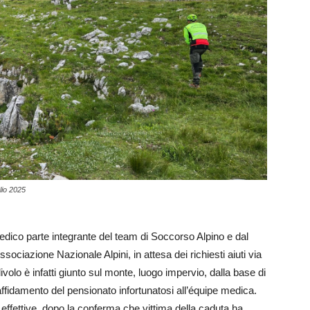
lio 2025
medico parte integrante del team di Soccorso Alpino e dal
ociazione Nazionale Alpini, in attesa dei richiesti aiuti via
ivolo è infatti giunto sul monte, luogo impervio, dalla base di
affidamento del pensionato infortunatosi all’équipe medica.
effettive, dopo la conferma che vittima della caduta ha