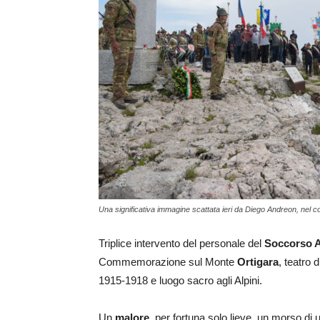
Una significativa immagine scattata ieri da Diego Andreon, ne
Triplice intervento del personale del
Soccorso A
Commemorazione sul Monte
Ortigara
, teatro 
1915-1918 e luogo sacro agli Alpini.
Un
malore
, per fortuna solo lieve, un morso di 