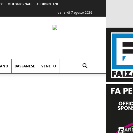
CO
VIDEOGIORNALE
AUDIONOTIZIE
venerdì 7 agosto 2026
IANO
BASSANESE
VENETO