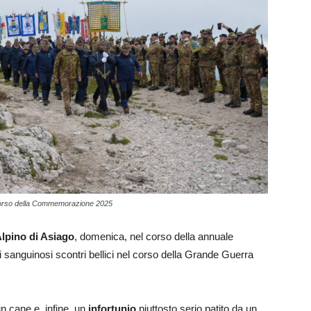
l corso della Commemorazione 2025
lpino di Asiago
, domenica, nel corso della annuale
di sanguinosi scontri bellici nel corso della Grande Guerra
un cane e, infine, un
infortunio
piuttosto serio patito da un