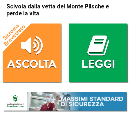
Scivola dalla vetta del Monte Plische e
perde la vita
Home
Valdagno
Recoaro Terme
Cronaca
In Evidenza
Montagna
Valdagno
Recoaro Terme
Scivola dalla vetta del Monte
Plische e perde la vita
Da
Federico Pozzer
14 Gennaio 2018
(aggiornato il
14 Gennaio 2018 20:57
)
ASCOLTA L'AUDIO
Lettore
00:00
00:00