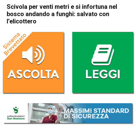
Scivola per venti metri e si infortuna nel
bosco andando a funghi: salvato con
l’elicottero
Home
Valdagno
Recoaro Terme
Cronaca
In Evidenza
Valdagno
Recoaro Terme
Scivola per venti metri e si
infortuna nel bosco andando
a funghi: salvato con
l’elicottero
Da
Redazione
21 Settembre 2017
(aggiornato il
22 Settembre 2017 14:33
)