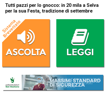
Tutti pazzi per lo gnocco: in 20 mila a Selva
per la sua Festa, tradizione di settembre
Home
Valdagno
Trissino
Attualità
In Evidenza
Valdagno
Trissino
Tutti pazzi per lo gnocco: in
20 mila a Selva per la sua
Festa, tradizione di settembre
Da
Redazione
26 Settembre 2017
(aggiornato il
26 Settembre 2017 16:47
)
ASCOLTA L'AUDIO