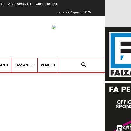
CO
VIDEOGIORNALE
AUDIONOTIZIE
venerdì 7 agosto 2026
IANO
BASSANESE
VENETO