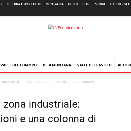
LE
CULTURA E SPETTACOLI
MONTAGNA
METEO
BLOG
STORIE
ECO ENERGETI
L'Eco
Vicentino
VALLE DEL CHIAMPO
PEDEMONTANA
VALLE DELL’ASTICO
ALTOP
zona industriale: fiamme alte, esplosioni e una colonna di...
 zona industriale:
ioni e una colonna di