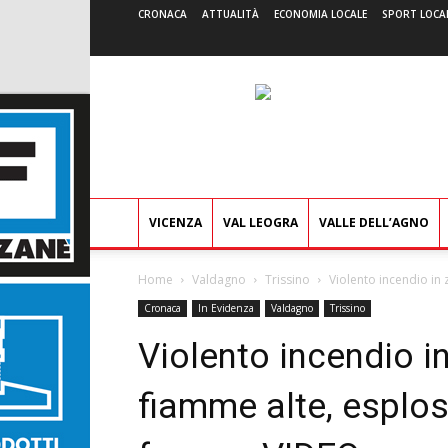
CRONACA
ATTUALITÀ
ECONOMIA LOCALE
SPORT LOCA
VICENZA
VAL LEOGRA
VALLE DELL’AGNO
Home
Valdagno
Trissino
Violento incendio in 
Cronaca
In Evidenza
Valdagno
Trissino
Violento incendio in
fiamme alte, esplos