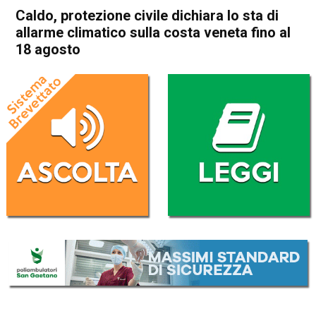
Caldo, protezione civile dichiara lo sta di
allarme climatico sulla costa veneta fino al
18 agosto
Home
Veneto
Cronaca
In Evidenza
Veneto
Caldo, protezione civile
dichiara lo sta di allarme
climatico sulla costa veneta
fino al 18 agosto
Da
Redazione
16 Agosto 2022
(aggiornato il
16 Agosto 2022 19:35
)