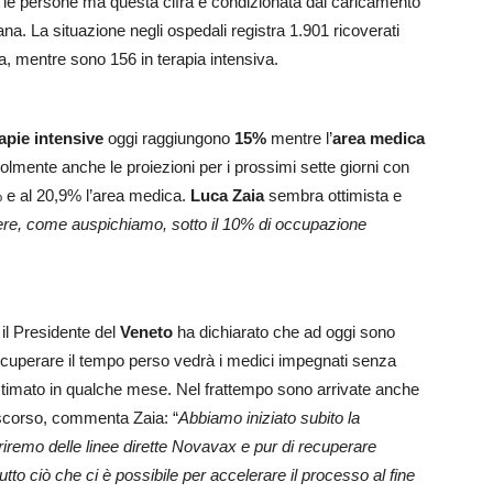
 le persone ma questa cifra è condizionata dal caricamento
ana. La situazione negli ospedali registra 1.901 ricoverati
a, mentre sono 156 in terapia intensiva.
apie intensive
oggi raggiungono
15%
mentre l’
area medica
lmente anche le proiezioni per i prossimi sette giorni con
% e al 20,9% l’area medica.
Luca Zaia
sembra ottimista e
ere, come auspichiamo, sotto il 10% di occupazione
, il Presidente del
Veneto
ha dichiarato che ad oggi sono
recuperare il tempo perso vedrà i medici impegnati senza
 stimato in qualche mese. Nel frattempo sono arrivate anche
scorso, commenta Zaia: “
Abbiamo iniziato subito la
priremo delle linee dirette Novavax e pur di recuperare
tto ciò che ci è possibile per accelerare il processo al fine