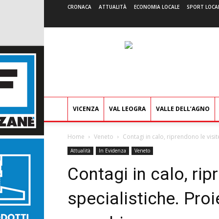
CRONACA
ATTUALITÀ
ECONOMIA LOCALE
SPORT LOCA
VICENZA
VAL LEOGRA
VALLE DELL’AGNO
Home
Veneto
Contagi in calo, riprendono le visite
Attualità
In Evidenza
Veneto
Contagi in calo, rip
specialistiche. Proi