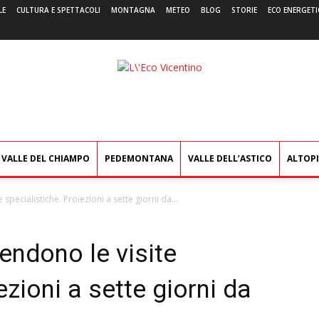
LE
CULTURA E SPETTACOLI
MONTAGNA
METEO
BLOG
STORIE
ECO ENERGETI
L'Eco
Vicentino
VALLE DEL CHIAMPO
PEDEMONTANA
VALLE DELL’ASTICO
ALTOP
 specialistiche. Proiezioni a sette giorni da...
rendono le visite
ezioni a sette giorni da