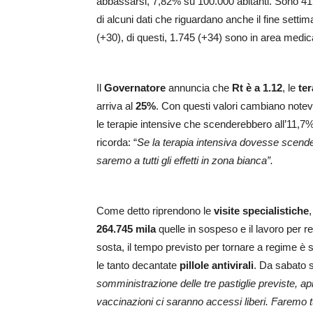
abbassarsi, 7,82% su 100.000 abitanti. Sono 41
di alcuni dati che riguardano anche il fine settim
(+30), di questi, 1.745 (+34) sono in area medic
Il
Governatore
annuncia che
Rt è a 1.12
, le
ter
arriva al
25%
. Con questi valori cambiano notevo
le terapie intensive che scenderebbero all’11,7
ricorda: “
Se la terapia intensiva dovesse scend
saremo a tutti gli effetti in zona bianca”.
Come detto riprendono le
visite specialistiche
264.745 mila
quelle in sospeso e il lavoro per 
sosta, il tempo previsto per tornare a regime è
le tanto decantate
pillole antivirali
. Da sabato 
somministrazione delle tre pastiglie previste, a
vaccinazioni ci saranno accessi liberi. Faremo tu