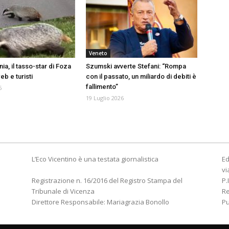
Veneto
a, il tasso-star di Foza
Szumski avverte Stefani: “Rompa
b e turisti
con il passato, un miliardo di debiti è
fallimento”
6
19 Luglio 2026
L’Eco Vicentino è una testata giornalistica
Ed
vi
Registrazione n. 16/2016 del Registro Stampa del
P.
Tribunale di Vicenza
R
Direttore Responsabile: Mariagrazia Bonollo
Pu