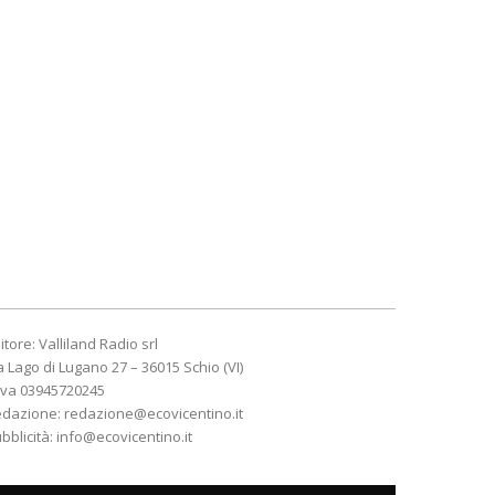
itore: Valliland Radio srl
a Lago di Lugano 27 – 36015 Schio (VI)
Iva 03945720245
edazione:
redazione@ecovicentino.it
bblicità:
info@ecovicentino.it