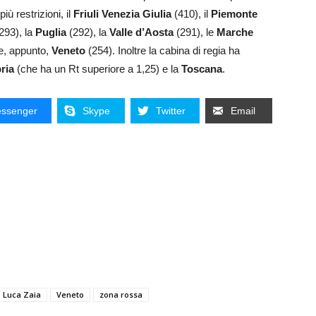
iù restrizioni, il
Friuli Venezia Giulia
(410), il
Piemonte
293), la
Puglia
(292), la
Valle d’Aosta
(291), le
Marche
e, appunto,
Veneto
(254). Inoltre la cabina di regia ha
ria
(che ha un Rt superiore a 1,25) e la
Toscana
.
ssenger
Skype
Twitter
Email
Luca Zaia
Veneto
zona rossa