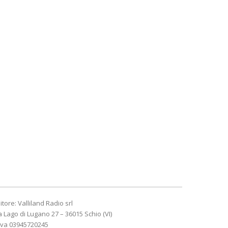
itore: Valliland Radio srl
a Lago di Lugano 27 – 36015 Schio (VI)
Iva 03945720245