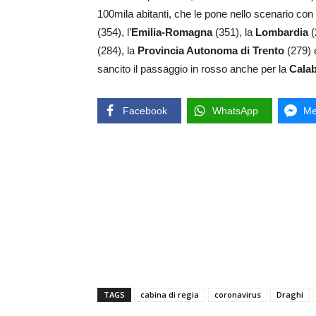
100mila abitanti, che le pone nello scenario con p
(354), l’
Emilia-Romagna
(351), la
Lombardia
(
(284), la
Provincia Autonoma di Trento
(279) 
sancito il passaggio in rosso anche per la
Calab
Facebook
WhatsApp
Me
TAGS
cabina di regia
coronavirus
Draghi