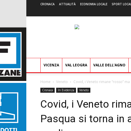
CRONACA
ATTUALITÀ
ECONOMIA LOCALE
SPORT LOCA
VICENZA
VAL LEOGRA
VALLE DELL’AGNO
Home
Veneto
Covid, i Veneto rimane “rosso” ma 
Cronaca
In Evidenza
Veneto
Covid, i Veneto ri
Pasqua si torna in a