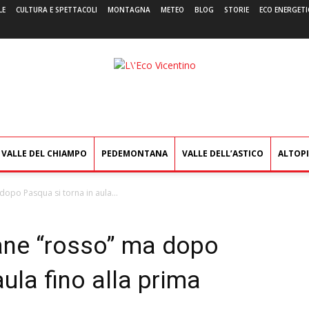
LE
CULTURA E SPETTACOLI
MONTAGNA
METEO
BLOG
STORIE
ECO ENERGETI
L'Eco
Vicentino
VALLE DEL CHIAMPO
PEDEMONTANA
VALLE DELL’ASTICO
ALTOP
dopo Pasqua si torna in aula...
mane “rosso” ma dopo
ula fino alla prima