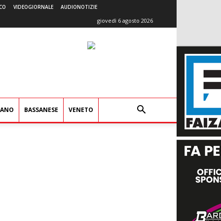
CO
VIDEOGIORNALE
AUDIONOTIZIE
giovedì 6 agosto 2026
IANO
BASSANESE
VENETO