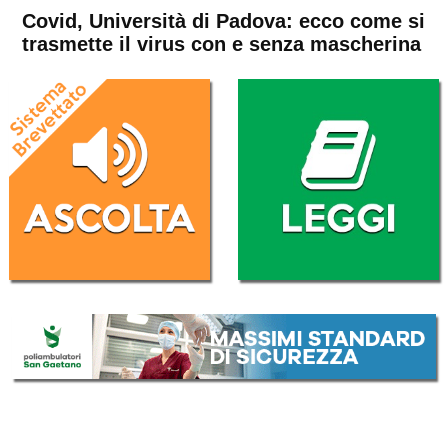
Covid, Università di Padova: ecco come si
trasmette il virus con e senza mascherina
Home
Veneto
Attualità
In Evidenza
Veneto
Covid, Università di Padova:
ecco come si trasmette il
virus con e senza
mascherina
Da
Redazione
17 Gennaio 2022
(aggiornato il
17 Gennaio 2022 19:04
)