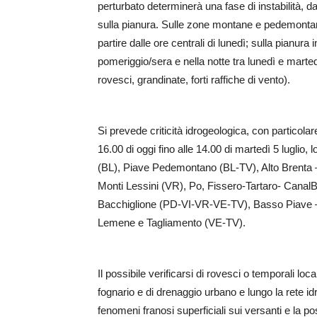
perturbato determinerà una fase di instabilità
sulla pianura. Sulle zone montane e pedemontane
partire dalle ore centrali di lunedì; sulla pianur
pomeriggio/sera e nella notte tra lunedì e marte
rovesci, grandinate, forti raffiche di vento).
Si prevede criticità idrogeologica,
con particolar
16.00 di oggi fino alle 14.00 di martedì 5 luglio, lo
(BL), Piave Pedemontano (BL-TV), Alto Brenta 
Monti Lessini (VR), Po, Fissero-Tartaro- Cana
Bacchiglione (PD-VI-VR-VE-TV), Basso Piave – 
Lemene e Tagliamento (VE-TV).
Il possibile verificarsi di rovesci o temporali l
fognario e di drenaggio urbano e lungo la rete id
fenomeni franosi superficiali sui versanti e la po