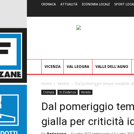
CRONACA
ATTUALITÀ
ECONOMIA LOCALE
SPORT LOCA
VICENZA
VAL LEOGRA
VALLE DELL’AGNO
Home
Veneto
Dal pomeriggio tempo instabile. All
Cronaca
In Evidenza
Veneto
Dal pomeriggio temp
gialla per criticità
Da
Redazione
-
3 Luglio 2022
(aggiornato il
3 Luglio 202