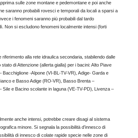
, dapprima sulle zone montane e pedemontane e poi anche
 saranno probabili rovesci e temporali da locali a sparsi a
a invece i fenomeni saranno più probabili dal tardo
dì. Non si escludono fenomeni localmente intensi (forti
e riferimento alla rete idraulica secondaria, stabilendo
dalle
 stato di Attenzione (allerta gialla) per i bacini: Alto Piave
– Bacchiglione -Alpone (VI-BL-TV-VR), Adige- Garda e
lBianco e Basso Adige (RO-VR), Basso Brenta –
Sile e Bacino scolante in laguna (VE-TV-PD), Livenza –
ocalmente anche intensi, potrebbe creare disagi al sistema
rografica minore. Si segnala la possibilità d’innesco di
ssibilità di innesco di colate rapide specie nelle zone di