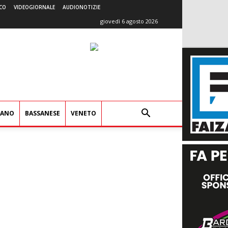
CO
VIDEOGIORNALE
AUDIONOTIZIE
giovedì 6 agosto 2026
IANO
BASSANESE
VENETO