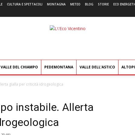
LE
CULTURA E SPETTACOLI
MONTAGNA
METEO
BLOG
STORIE
ECO ENERGETI
L'Eco
Vicentino
VALLE DEL CHIAMPO
PEDEMONTANA
VALLE DELL’ASTICO
ALTOP
erta gialla per criticità idrogeologica
o instabile. Allerta
 idrogeologica
2 20:46
)