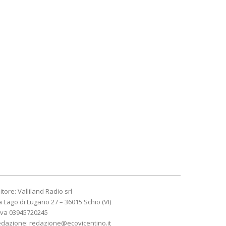
itore: Valliland Radio srl
a Lago di Lugano 27 – 36015 Schio (VI)
Iva 03945720245
edazione:
redazione@ecovicentino.it