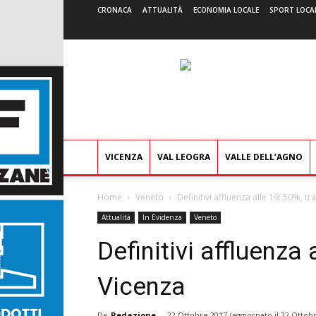
CRONACA
ATTUALITÀ
ECONOMIA LOCALE
SPORT LOCA
VICENZA
VAL LEOGRA
VALLE DELL’AGNO
Home
Veneto
Definitivi affluenza alle 19: 50%, tr
Attualità
In Evidenza
Veneto
Definitivi affluenza 
Vicenza
Da
Redazione
-
22 Ottobre 2017
(aggiornato il
22 Ottobr