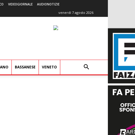
CO
VIDEOGIORNALE
AUDIONOTIZIE
venerdì 7 agosto 2026
IANO
BASSANESE
VENETO