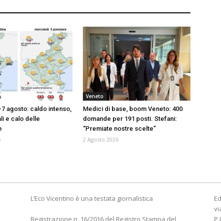
Veneto
-7 agosto: caldo intenso,
Medici di base, boom Veneto: 400
i e calo delle
domande per 191 posti. Stefani:
e
“Premiate nostre scelte”
6
2 Agosto 2026
L’Eco Vicentino è una testata giornalistica
Ed
vi
Registrazione n. 16/2016 del Registro Stampa del
P.