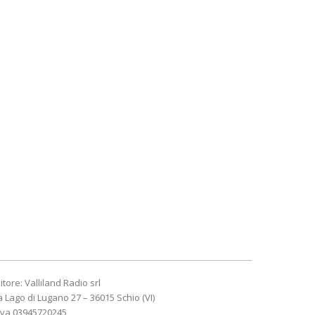
itore: Valliland Radio srl
a Lago di Lugano 27 – 36015 Schio (VI)
Iva 03945720245