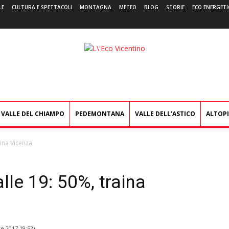
LE
CULTURA E SPETTACOLI
MONTAGNA
METEO
BLOG
STORIE
ECO ENERGETI
L'Eco
Vicentino
VALLE DEL CHIAMPO
PEDEMONTANA
VALLE DELL’ASTICO
ALTOP
aina Vicenza
alle 19: 50%, traina
e 2017 19:52
)