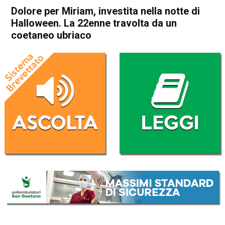
Dolore per Miriam, investita nella notte di
Halloween. La 22enne travolta da un
coetaneo ubriaco
Home
Veneto
Cronaca
In Evidenza
Veneto
Dolore per Miriam, investita
nella notte di Halloween. La
22enne travolta da un
coetaneo ubriaco
Da
Omar Dal Maso
2 Novembre 2022
(aggiornato il
2 Novembre 2022 15:40
)