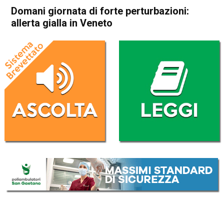
Domani giornata di forte perturbazioni:
allerta gialla in Veneto
Home
Veneto
Cronaca
In Evidenza
Veneto
Domani giornata di forte
perturbazioni: allerta gialla in
Veneto
Da
Redazione
14 Maggio 2024
(aggiornato il
14 Maggio 2024 19:13
)
ASCOLTA L'AUDIO