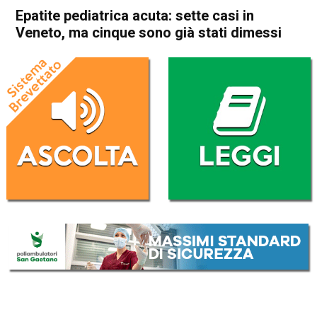
Epatite pediatrica acuta: sette casi in
Veneto, ma cinque sono già stati dimessi
Home
Veneto
Attualità
In Evidenza
Veneto
Epatite pediatrica acuta:
sette casi in Veneto, ma
cinque sono già stati dimessi
Da
Mariagrazia Bonollo
26 Aprile 2022
(aggiornato il
26 Aprile 2022 19:20
)
ASCOLTA L'AUDIO