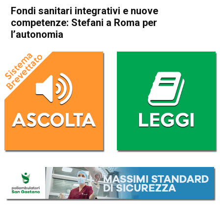
Fondi sanitari integrativi e nuove
competenze: Stefani a Roma per
l’autonomia
Home
Veneto
Attualità
In Evidenza
Veneto
Fondi sanitari integrativi e
nuove competenze: Stefani a
Roma per l’autonomia
Da
Redazione
18 Febbraio 2026
(aggiornato il
18 Febbraio 2026 19:25
)
ASCOLTA L'AUDIO