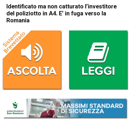
Identificato ma non catturato l’investitore
del poliziotto in A4. E’ in fuga verso la
Romania
Home
Veneto
Cronaca
Camisano
Grisignano di Zocco
In Evidenza
Veneto
Identificato ma non catturato
l’investitore del poliziotto in
A4. E’ in fuga verso la
Romania
Da
Omar Dal Maso
15 Settembre 2025
(aggiornato il
15 Settembre 2025 11:43
)