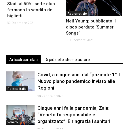
Stadi al 50%: sette club
fermano la vendita dei
Radionotizie
biglietti
Neil Young: pubblicato il
30 Dicembre 2021
disco perduto ‘Summer
Songs’
30 Dicembre 2021
Articoli correlati
Di più dello stesso autore
Covid, a cinque anni dal “paziente 1”. Il
Nuovo piano pandemico inviato alle
Regioni
Politica Italia
20 Febbraio 2025
Cinque anni fa la pandemia, Zaia:
“Veneto fu responsabile e
organizzato”. E ringrazia i sanitari
Veneto