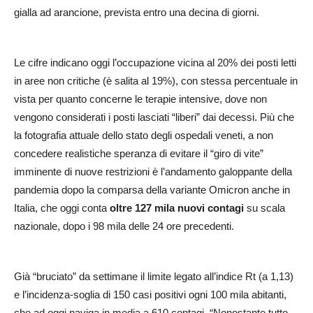
gialla ad arancione, prevista entro una decina di giorni.
Le cifre indicano oggi l’occupazione vicina al 20% dei posti letti
in aree non critiche (è salita al 19%), con stessa percentuale in
vista per quanto concerne le terapie intensive, dove non
vengono considerati i posti lasciati “liberi” dai decessi. Più che
la fotografia attuale dello stato degli ospedali veneti, a non
concedere realistiche speranza di evitare il “giro di vite”
imminente di nuove restrizioni è l’andamento galoppante della
pandemia dopo la comparsa della variante Omicron anche in
Italia, che oggi conta
oltre 127 mila nuovi contagi
su scala
nazionale, dopo i 98 mila delle 24 ore precedenti.
Già “bruciato” da settimane il limite legato all’indice Rt (a 1,13)
e l’incidenza-soglia di 150 casi positivi ogni 100 mila abitanti,
che ad oggi naviga in media a 610 contagi. “Nonostante tutto –