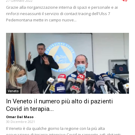
27 Gennaio 2022
Grazie alla riorganizzazione interna di spazi e personale e ai
rinforzi neoassunti il servizio di contact tracing dell'Ulss 7
Pedemontana mette in campo nuove...
Veneto
In Veneto il numero più alto di pazienti
Covid in terapia...
Omar Dal Maso
-
30 Dicembre 2021
Il Veneto è da qualche giorno la regione con la più alta
occupazione di terapie intensive Covid in rapporto agli abitanti: