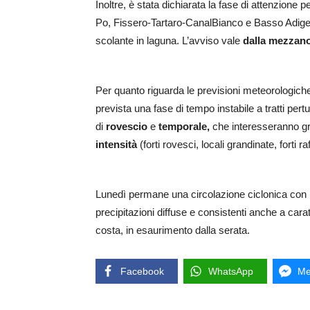
Inoltre, è stata dichiarata la fase di attenzione per
Po, Fissero-Tartaro-CanalBianco e Basso Adige
scolante in laguna. L’avviso vale
dalla mezzanot
Per quanto riguarda le previsioni meteorologich
prevista una fase di tempo instabile a tratti per
di
rovescio
e
temporale,
che interesseranno gr
intensità
(forti rovesci, locali grandinate, forti ra
Lunedì permane una circolazione ciclonica con
precipitazioni diffuse e consistenti anche a cara
costa, in esaurimento dalla serata.
Facebook
WhatsApp
Me