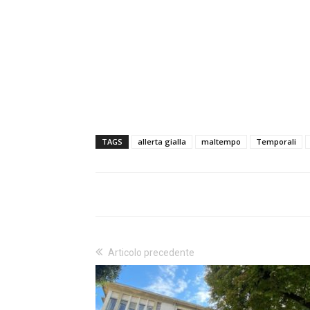
TAGS
allerta gialla
maltempo
Temporali
Articolo precedente