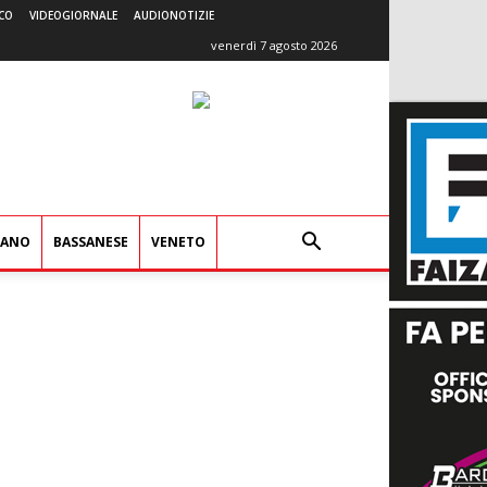
CO
VIDEOGIORNALE
AUDIONOTIZIE
venerdì 7 agosto 2026
IANO
BASSANESE
VENETO