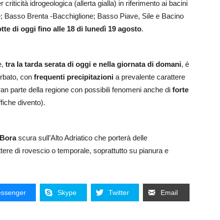
 criticità idrogeologica (allerta gialla) in riferimento ai bacini
; Basso Brenta -Bacchiglione; Basso Piave, Sile e Bacino
te di oggi fino alle 18 di lunedì 19 agosto
.
e,
tra la tarda serata di oggi e nella giornata di domani
, è
turbato, con
frequenti precipitazioni
a prevalente carattere
an parte della regione con possibili fenomeni anche di
forte
ffiche divento).
Bora
scura sull’Alto Adriatico che porterà delle
ttere di rovescio o temporale, soprattutto su pianura e
ssenger
Skype
Twitter
Email