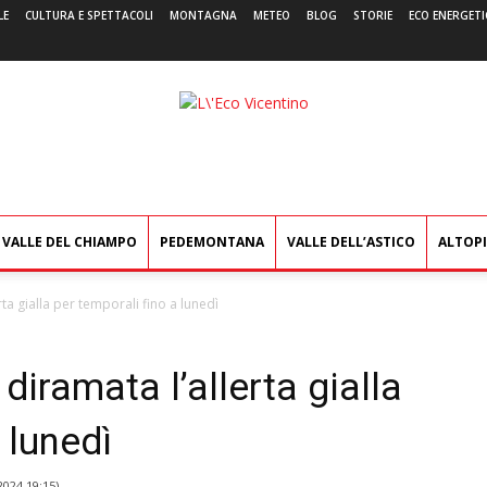
LE
CULTURA E SPETTACOLI
MONTAGNA
METEO
BLOG
STORIE
ECO ENERGETI
L'Eco
Vicentino
VALLE DEL CHIAMPO
PEDEMONTANA
VALLE DELL’ASTICO
ALTOP
ta gialla per temporali fino a lunedì
diramata l’allerta gialla
 lunedì
2024 19:15
)