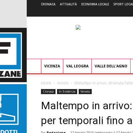
CRONACA
ATTUALITÀ
ECONOMIA LOCALE
SPORT LOCA
VICENZA
VAL LEOGRA
VALLE DELL’AGNO
Home
Veneto
Maltempo in arrivo: diramata l’aller
Cronaca
In Evidenza
Veneto
Maltempo in arrivo: 
per temporali fino a
Da
Redazione
-
17 Agosto 2024
(aggiornato il
17 Agosto 