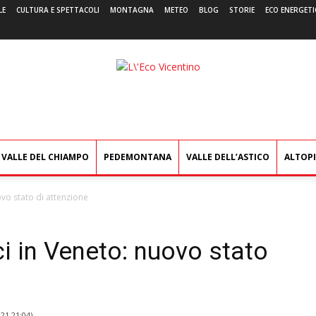
LE
CULTURA E SPETTACOLI
MONTAGNA
METEO
BLOG
STORIE
ECO ENERGETI
L'Eco
Vicentino
VALLE DEL CHIAMPO
PEDEMONTANA
VALLE DELL’ASTICO
ALTOP
ovo stato di attenzione
ci in Veneto: nuovo stato
021 21:04
)