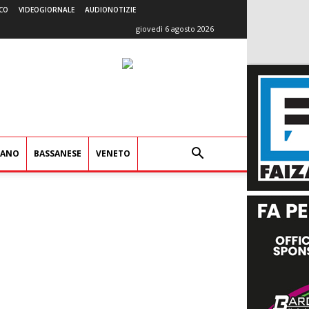
CO
VIDEOGIORNALE
AUDIONOTIZIE
giovedì 6 agosto 2026
IANO
BASSANESE
VENETO