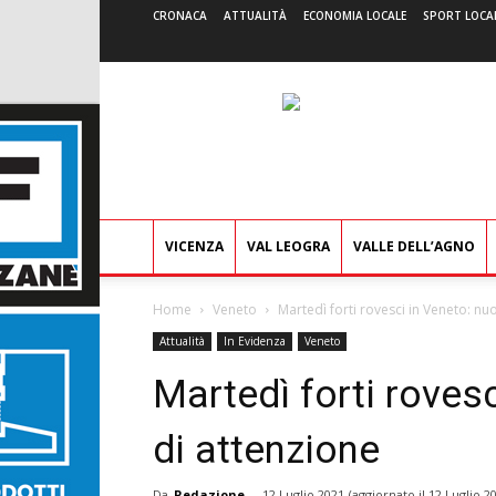
CRONACA
ATTUALITÀ
ECONOMIA LOCALE
SPORT LOCA
VICENZA
VAL LEOGRA
VALLE DELL’AGNO
Home
Veneto
Martedì forti rovesci in Veneto: nu
Attualità
In Evidenza
Veneto
Martedì forti roves
di attenzione
Da
Redazione
-
12 Luglio 2021
(aggiornato il
12 Luglio 2