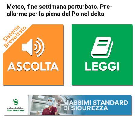
Meteo, fine settimana perturbato. Pre-
allarme per la piena del Po nel delta
Home
Veneto
Attualità
In Evidenza
Veneto
Meteo, fine settimana
perturbato. Pre-allarme per la
piena del Po nel delta
Da
Redazione
22 Novembre 2019
(aggiornato il
22 Novembre 2019 18:00
)
ASCOLTA L'AUDIO