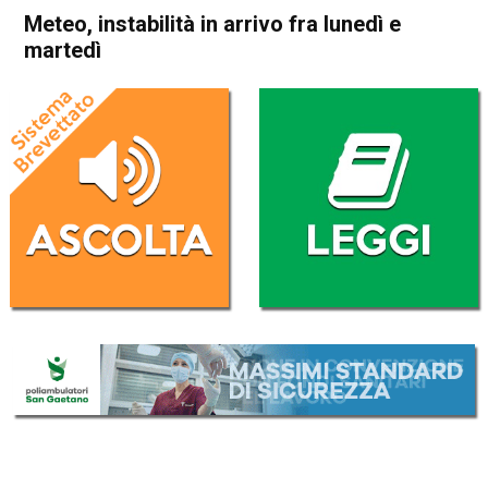
Meteo, instabilità in arrivo fra lunedì e
martedì
Home
Veneto
Cronaca
In Evidenza
Veneto
Meteo, instabilità in arrivo fra
lunedì e martedì
Da
Redazione
19 Settembre 2020
(aggiornato il
19 Settembre 2020 18:26
)
ASCOLTA L'AUDIO
Lettore
00:00
00:00