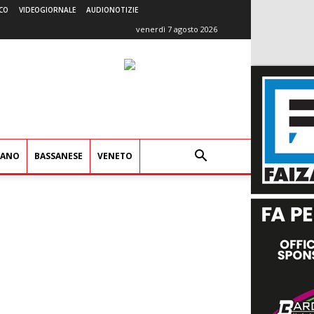
CO
VIDEOGIORNALE
AUDIONOTIZIE
venerdì 7 agosto 2026
IANO
BASSANESE
VENETO