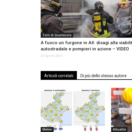
Torri di Quartesolo
A fuoco un furgone in A4: disagi alla viabili
autostradale e pompieri in azione – VIDEO
23 Aprile 2025
Articoli correlati
Di più dello stesso autore
Meteo
Attualità