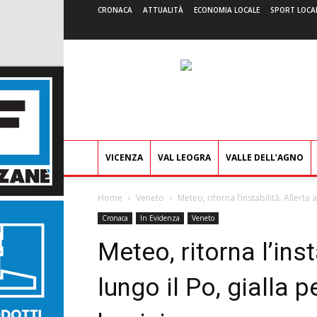
CRONACA
ATTUALITÀ
ECONOMIA LOCALE
SPORT LOCA
VICENZA
VAL LEOGRA
VALLE DELL’AGNO
Home
Veneto
Meteo, ritorna l’instabilità. Allerta 
Cronaca
In Evidenza
Veneto
Meteo, ritorna l’ins
lungo il Po, gialla p