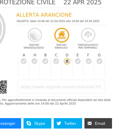
ssenger
Skype
Twitter
Email