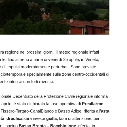
 regione nei prossimi giorni. Il meteo regionale infatti
e, fino almeno a parte di venerdì 25 aprile, in Veneto,
aio di impulsi moderatamente perturbati. Sono previste
scio/temporale specialmente sulle zone centro-occidentali di
ente intense con forti rovesci.
zionale Decentrato della Protezione Civile regionale informa
 aprile, è stata dichiarata la fase operativa di
Preallarme
, Fissero-Tartaro-CanalBianco e Basso Adige, riferita all’
asta
ità idraulica
sarà invece
gialla,
fase di attenzione, per il
r il bacino
Basso Brenta – Bacchiglione
, riferita, in