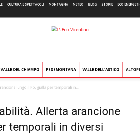
LE
CULTURA E SPETTACOLI
MONTAGNA
METEO
BLOG
STORIE
ECO ENERGETI
L'Eco
Vicentino
VALLE DEL CHIAMPO
PEDEMONTANA
VALLE DELL’ASTICO
ALTOP
arancione lungo il Po, gialla per temporali in...
tabilità. Allerta arancione
er temporali in diversi