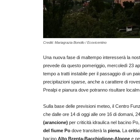
Crediti: Mariagrazia Bonollo / Ecovicentino
Una nuova fase di maltempo interesserà la nostra
prevede da questo pomeriggio, mercoledì 23 april
tempo a tratti instabile per il passaggio di un p
precipitazioni sparse, anche a carattere di rove
Prealpi e pianura dove potranno risultare localm
Sulla base delle previsioni meteo, il Centro Fun
che dalle ore 14 di oggi alle ore 16 di domani, 24
(arancione)
per criticità idraulica nel bacino Po
del fiume Po
dove transiterà la
piena.
La
critic
bacino
Alto Brenta-Bacchiglione-Alpone
e pe