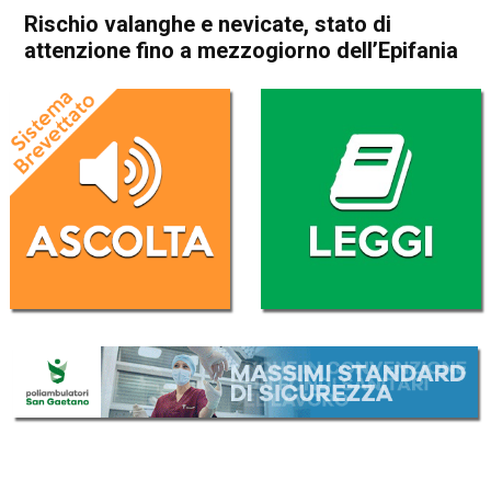
Rischio valanghe e nevicate, stato di
attenzione fino a mezzogiorno dell’Epifania
Home
Veneto
Cronaca
In Evidenza
Veneto
Rischio valanghe e nevicate,
stato di attenzione fino a
mezzogiorno dell’Epifania
Da
Redazione
5 Gennaio 2021
(aggiornato il
5 Gennaio 2021 21:38
)
ASCOLTA L'AUDIO