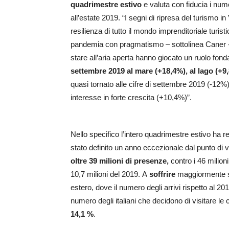
quadrimestre estivo
e valuta con fiducia i nume
all’estate 2019.
“I segni di ripresa del turismo i
resilienza di tutto il mondo imprenditoriale turis
pandemia con pragmatismo – sottolinea Caner -. I
stare all’aria
aperta hanno giocato un ruolo fon
settembre 2019 al mare (+18,4%), al lago (+
quasi tornato alle cifre di settembre 2019 (-12%)
interesse in forte crescita (+10,4%)”.
Nello specifico l’intero quadrimestre estivo ha r
stato definito un anno eccezionale dal punto di vi
oltre 39 milioni di presenze,
contro i 46 milioni
10,7 milioni del 2019.
A
soffrire
maggiormente 
estero, dove il numero degli arrivi rispetto al 
numero degli italiani che decidono di visitare le c
14,1 %
.