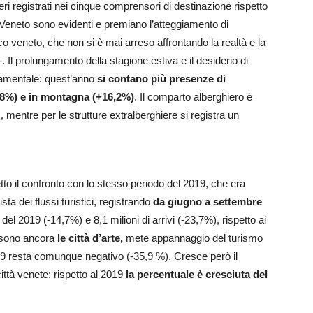
ri registrati nei cinque comprensori di destinazione rispetto
n Veneto sono evidenti e premiano l’atteggiamento di
tico veneto, che non si è mai arreso affrontando la realtà e la
l prolungamento della stagione estiva e il desiderio di
damentale: quest’anno
si contano più presenze di
9,8%) e in montagna (+16,2%)
. Il comparto alberghiero è
, mentre per le strutture extralberghiere si registra un
etto il confronto con lo stesso periodo del 2019, che era
sta dei flussi turistici, registrando
da giugno a settembre
 del 2019 (-14,7%) e 8,1 milioni di arrivi (-23,7%), rispetto ai
sono ancora
le città d’arte,
mete appannaggio del turismo
2019 resta comunque negativo (-35,9 %). Cresce però il
ittà venete: rispetto al 2019
la percentuale è cresciuta del