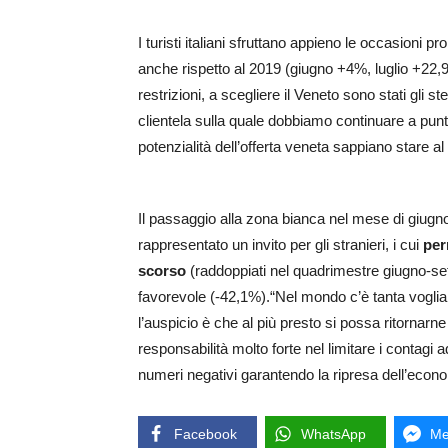
I turisti italiani sfruttano appieno le occasioni pr
anche rispetto al 2019 (giugno +4%, luglio +2
restrizioni, a scegliere il Veneto sono stati gli s
clientela sulla quale dobbiamo continuare a punta
potenzialità dell’offerta veneta sappiano stare
Il passaggio alla zona bianca nel mese di giugno
rappresentato un invito per gli stranieri, i cui
per
scorso
(raddoppiati nel quadrimestre giugno-set
favorevole (-42,1%).
“Nel mondo c’è tanta voglia 
l’auspicio è che al più presto si possa ritornarn
responsabilità molto forte nel limitare i contagi 
numeri negativi garantendo la ripresa dell’econo
Facebook
WhatsApp
Me