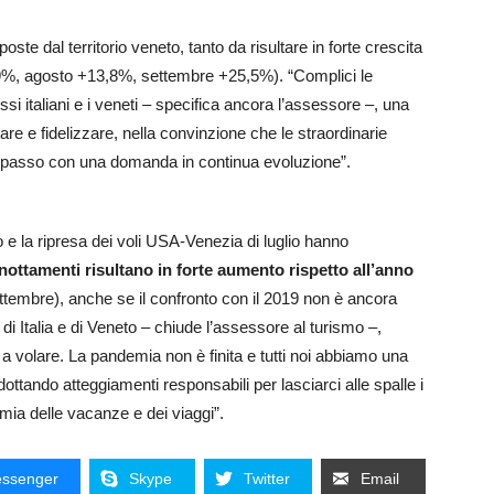
oposte dal territorio veneto, tanto da risultare in forte crescita
2,9%, agosto +13,8%, settembre +25,5%).
“Complici le
tessi italiani e i veneti – specifica ancora l’assessore –, una
re e fidelizzare, nella convinzione che le straordinarie
 al passo con una domanda in continua evoluzione”.
 e la ripresa dei voli USA-Venezia di luglio hanno
nottamenti risultano in forte aumento rispetto all’anno
tembre), anche se il confronto con il 2019 non è ancora
di Italia e di Veneto – chiude l’assessore al turismo –,
e a volare. La pandemia non è finita e tutti noi abbiamo una
adottando atteggiamenti responsabili per lasciarci alle spalle i
mia delle vacanze e dei viaggi”.
ssenger
Skype
Twitter
Email