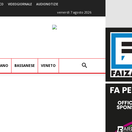
CO
VIDEOGIORNALE
AUDIONOTIZIE
venerdì 7 agosto 2026
IANO
BASSANESE
VENETO