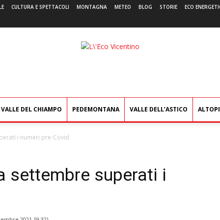
LE
CULTURA E SPETTACOLI
MONTAGNA
METEO
BLOG
STORIE
ECO ENERGETI
L'Eco
Vicentino
VALLE DEL CHIAMPO
PEDEMONTANA
VALLE DELL’ASTICO
ALTOP
perati i numeri pre-Covid
a settembre superati i
vembre 2021 19:32
)