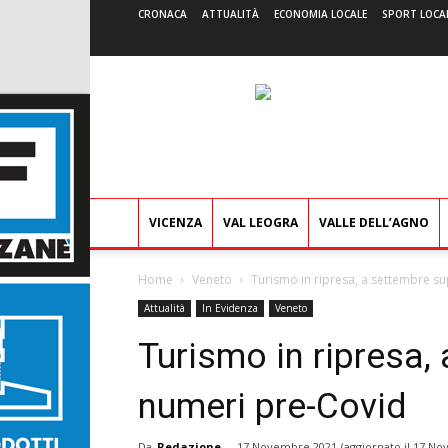
CRONACA
ATTUALITÀ
ECONOMIA LOCALE
SPORT LOCA
VICENZA
VAL LEOGRA
VALLE DELL’AGNO
Home
Veneto
Turismo in ripresa, a settembre su
Attualità
In Evidenza
Veneto
Turismo in ripresa, 
numeri pre-Covid
Da
Redazione
-
17 Novembre 2021
(aggiornato il
17 No