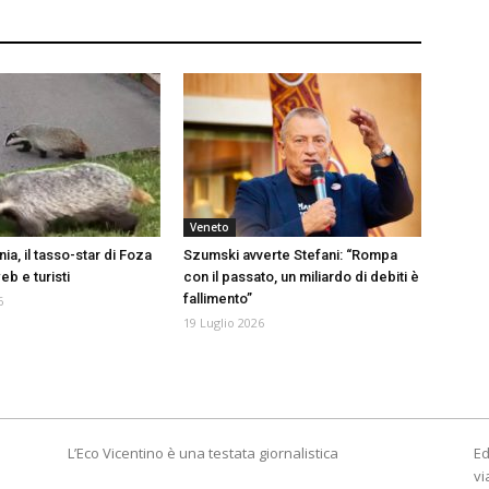
Veneto
a, il tasso-star di Foza
Szumski avverte Stefani: “Rompa
b e turisti
con il passato, un miliardo di debiti è
fallimento”
6
19 Luglio 2026
L’Eco Vicentino è una testata giornalistica
Ed
vi