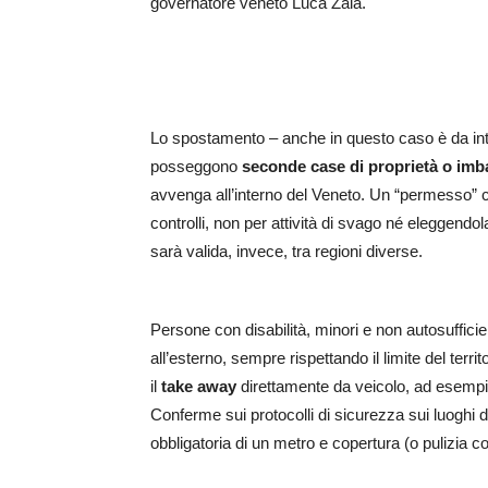
governatore veneto Luca Zaia.
Lo spostamento – anche in questo caso è da int
posseggono
seconde case di proprietà o imb
avvenga all’interno del Veneto. Un “permesso” c
controlli, non per attività di svago né eleggendol
sarà valida, invece, tra regioni diverse.
Persone con disabilità, minori e non autosuffi
all’esterno, sempre rispettando il limite del terr
il
take away
direttamente da veicolo, ad esempio i
Conferme sui protocolli di sicurezza sui luoghi d
obbligatoria di un metro e copertura (o pulizia co