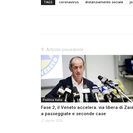
TAGS
coronavirus
distanziamento sociale
j
Articolo precedente
Politica Italia
Fase 2, il Veneto accelera: via libera di Zai
a passeggiate e seconde case
27 Aprile 2020