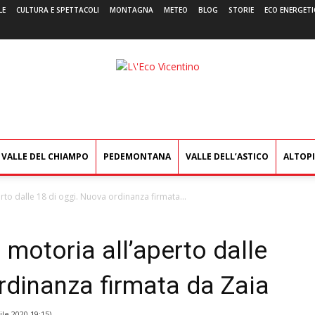
LE
CULTURA E SPETTACOLI
MONTAGNA
METEO
BLOG
STORIE
ECO ENERGETI
L'Eco
Vicentino
VALLE DEL CHIAMPO
PEDEMONTANA
VALLE DELL’ASTICO
ALTOP
perto dalle 18 di oggi. Nuova ordinanza firmata...
tà motoria all’aperto dalle
rdinanza firmata da Zaia
ile 2020 19:15
)