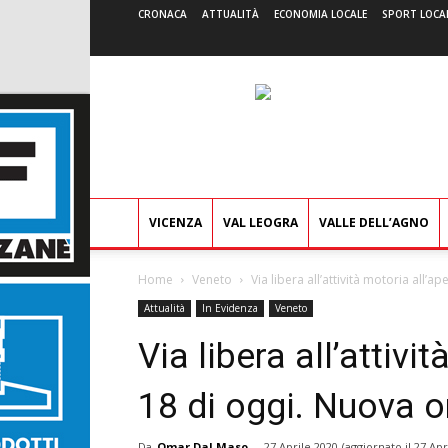
CRONACA
ATTUALITÀ
ECONOMIA LOCALE
SPORT LOCA
VICENZA
VAL LEOGRA
VALLE DELL’AGNO
Home
Veneto
Via libera all’attività motoria all’a
Attualità
In Evidenza
Veneto
Via libera all’attivi
18 di oggi. Nuova o
Da
Omar Dal Maso
-
27 Aprile 2020
(aggiornato il
27 Apr