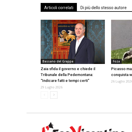
Articoli correlati
Di più dello stesso autore
Bassano del Grappa
Foza
Zaia sfida il governo e chiede il
Picasso mani
Tribunale della Pedemontana:
conquista we
“Indicare fatti e tempi certi”
26 Luglio 202
29 Luglio 2026