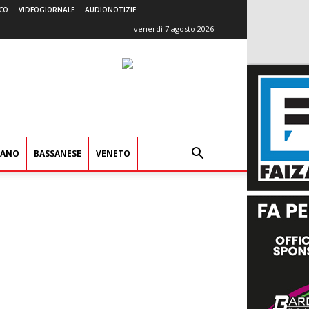
CO
VIDEOGIORNALE
AUDIONOTIZIE
venerdì 7 agosto 2026
IANO
BASSANESE
VENETO