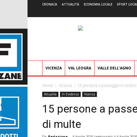
CRONACA
ATTUALITÀ
ECONOMIA LOCALE
SPORT LOCA
VICENZA
VAL LEOGRA
VALLE DELL’AGNO
Home
Vicenza
15 persone a passeggio in centro:
Attualità
In Evidenza
Vicenza
15 persone a passeg
di multe
Da
Redazione
-
4 Aprile 2020
(aggiornato il
4 Aprile 202