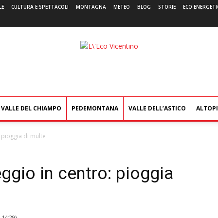
LE
CULTURA E SPETTACOLI
MONTAGNA
METEO
BLOG
STORIE
ECO ENERGETI
L'Eco
Vicentino
VALLE DEL CHIAMPO
PEDEMONTANA
VALLE DELL’ASTICO
ALTOP
 pioggia di multe
gio in centro: pioggia
0 14:29
)