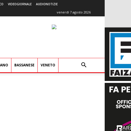
CO
VIDEOGIORNALE
AUDIONOTIZIE
venerdì 7 agosto 2026
IANO
BASSANESE
VENETO