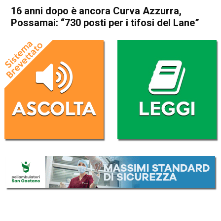
16 anni dopo è ancora Curva Azzurra,
Possamai: “730 posti per i tifosi del Lane”
Home
Vicenza
Attualità
In Evidenza
Vicenza
16 anni dopo è ancora Curva
Azzurra, Possamai: “730
posti per i tifosi del Lane”
Da
Redazione
14 Febbraio 2026
(aggiornato il
14 Febbraio 2026 21:56
)
ASCOLTA L'AUDIO