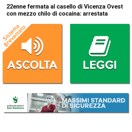
22enne fermata al casello di Vicenza Ovest
con mezzo chilo di cocaina: arrestata
Home
Vicenza
Cronaca
In Evidenza
Vicenza
22enne fermata al casello di
Vicenza Ovest con mezzo
chilo di cocaina: arrestata
Da
Redazione
19 Febbraio 2020
(aggiornato il
19 Febbraio 2020 19:27
)
ASCOLTA L'AUDIO