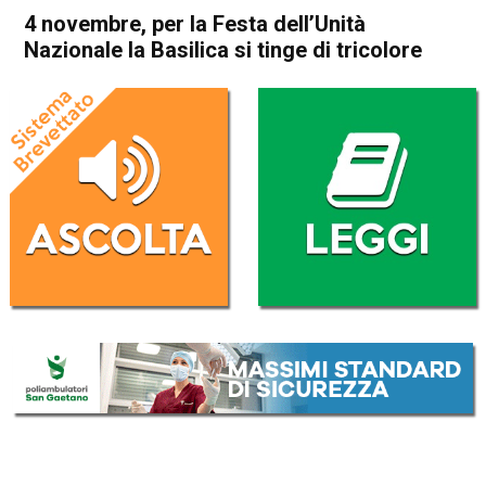
4 novembre, per la Festa dell’Unità
Nazionale la Basilica si tinge di tricolore
Home
Vicenza
Attualità
In Evidenza
Vicenza
4 novembre, per la Festa
dell’Unità Nazionale la
Basilica si tinge di tricolore
Da
Mariagrazia Bonollo
5 Novembre 2018
(aggiornato il
5 Novembre 2018 12:09
)
ASCOLTA L'AUDIO