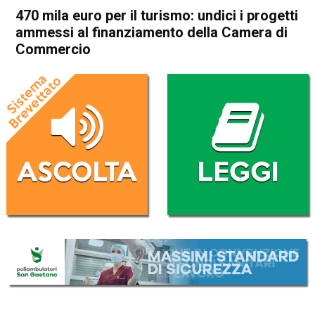
470 mila euro per il turismo: undici i progetti
ammessi al finanziamento della Camera di
Commercio
Home
Vicenza
Attualità
In Evidenza
Vicenza
470 mila euro per il turismo:
undici i progetti ammessi al
finanziamento della Camera
di Commercio
Da
Mariagrazia Bonollo
3 Gennaio 2023
(aggiornato il
3 Gennaio 2023 16:14
)