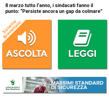
8 marzo tutto l’anno, i sindacati fanno il
punto: “Persiste ancora un gap da colmare”
Home
Vicenza
Attualità
In Evidenza
Vicenza
8 marzo tutto l’anno, i
sindacati fanno il punto:
“Persiste ancora un gap da
colmare”
Da
Redazione
8 Marzo 2025
(aggiornato il
8 Marzo 2025 17:36
)