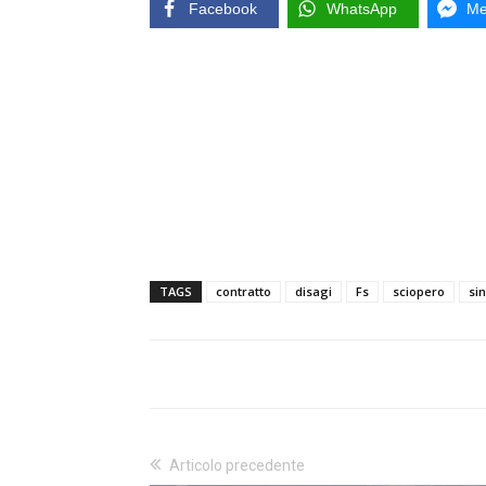
Facebook
WhatsApp
Me
TAGS
contratto
disagi
Fs
sciopero
si
Articolo precedente