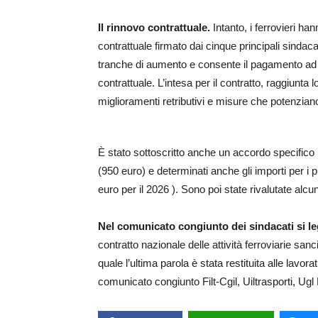
Il rinnovo contrattuale.
Intanto, i ferrovieri h
contrattuale firmato dai cinque principali sindac
tranche di aumento e consente il pagamento ad 
contrattuale. L’intesa per il contratto, raggiunta
miglioramenti retributivi e misure che potenziano 
È stato sottoscritto anche un accordo specifico p
(950 euro) e determinati anche gli importi per i
euro per il 2026 ). Sono poi state rivalutate alcu
Nel comunicato congiunto dei sindacati si l
contratto nazionale delle attività ferroviarie san
quale l’ultima parola è stata restituita alle lavor
comunicato congiunto Filt-Cgil, Uiltrasporti, Ugl