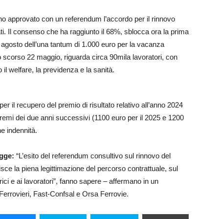
anno approvato con un referendum l’accordo per il rinnovo
ati. Il consenso che ha raggiunto il 68%, sblocca ora la prima
agosto dell’una tantum di 1.000 euro per la vacanza
 lo scorso 22 maggio, riguarda circa 90mila lavoratori, con
il welfare, la previdenza e la sanità.
er il recupero del premio di risultato relativo all’anno 2024
 premi dei due anni successivi (1100 euro per il 2025 e 1200
ne indennità.
egge:
“L’esito del referendum consultivo sul rinnovo del
cisce la piena legittimazione del percorso contrattuale, sul
atrici e ai lavoratori”, fanno sapere – affermano in un
 Ferrovieri, Fast-Confsal e Orsa Ferrovie.