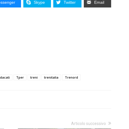
ssenger
Skype
Twitter
Email
ndacati
Tper
treni
trenitalia
Trenord
Articolo successivo