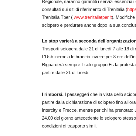
Regionale, saranno garantiti i servizi essenziali 
consultati sui siti di riferimento di Trenitalia (
http
Trenitalia Tper (
www.trenitaliatper.it
). Modifiche 
sciopero e perdurare anche dopo la sua conclu
Lo stop varierà a seconda dell’organizzazio
Trasporti sciopera dalle 21 di lunedì 7 alle 18 di 
L’Usb incrocia le braccia invece per 8 ore dell’i
Riguarderà sempre il solo gruppo Fs la protest
partire dalle 21 di lunedì.
I rimborsi.
I passeggeri che in vista dello sciope
partire dalla dichiarazione di sciopero fino all’o
Intercity e Frecce, mentre per chi ha prenotato un
24.00 del giorno antecedente lo sciopero stesso.
condizioni di trasporto simili.