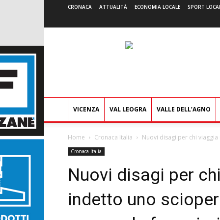
CRONACA
ATTUALITÀ
ECONOMIA LOCALE
SPORT LOCA
VICENZA
VAL LEOGRA
VALLE DELL’AGNO
Home
Cronaca Italia
Nuovi disagi per chi viaggia 
Cronaca Italia
Nuovi disagi per chi
indetto uno scioper