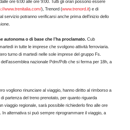
dalle ore 6:00 alle ore 9:00. Tutti gli orari possono essere
s://www.trenitalia.com/
), Trenord (
www.trenord.it
) e di
al servizio potranno verificarsi anche prima dell’inizio dello
sione.
ne autonoma o di base che l’ha proclamato.
Cub
martedì in tutte le imprese che svolgono attività ferroviaria.
ntero turno di martedì nelle sole imprese del gruppo Fs.
a dell’assemblea nazionale Pdm/Pdb che si ferma per 18h, a
ro vogliono rinunciare al viaggio, hanno diritto al rimborso a
ra di partenza del treno prenotato, per quanto riguarda
 viaggio regionale, sarà possibile richiederlo fino alle ore
 In alternativa si può sempre riprogrammare il viaggio, a