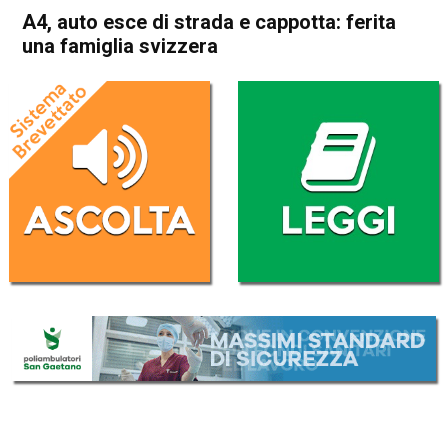
A4, auto esce di strada e cappotta: ferita
una famiglia svizzera
Home
Vicenza
Cronaca
In Evidenza
Vicenza
A4, auto esce di strada e
cappotta: ferita una famiglia
svizzera
Da
Redazione
6 Luglio 2019
(aggiornato il
7 Luglio 2019 9:30
)
ASCOLTA L'AUDIO