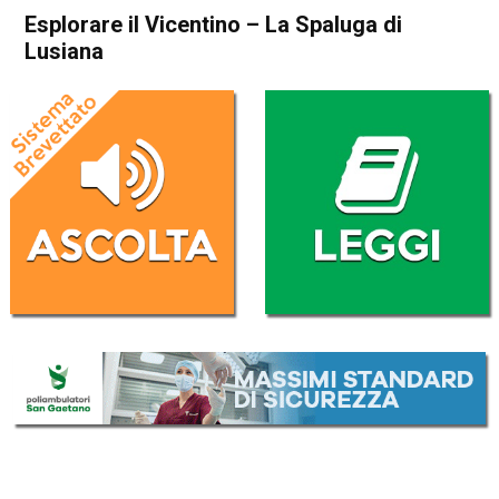
Esplorare il Vicentino – La Spaluga di
Lusiana
Home
Asiago
Lusiana
Blog
In Evidenza
Asiago
Lusiana
Montagna
Esplorare il Vicentino – La
Spaluga di Lusiana
Da
Mirko Cocco
7 Luglio 2019
(aggiornato il
7 Luglio 2019 9:38
)
ASCOLTA L'AUDIO
Lettore
00:00
00:00