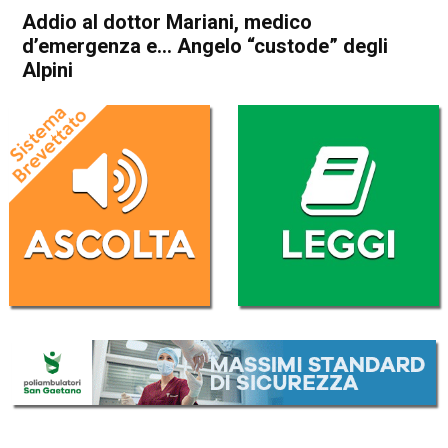
Addio al dottor Mariani, medico
d’emergenza e… Angelo “custode” degli
Alpini
Home
Vicenza
Cronaca
In Evidenza
Vicenza
Addio al dottor Mariani,
medico d’emergenza e…
Angelo “custode” degli Alpini
Da
Omar Dal Maso
2 Luglio 2021
(aggiornato il
2 Luglio 2021 19:14
)
ASCOLTA L'AUDIO