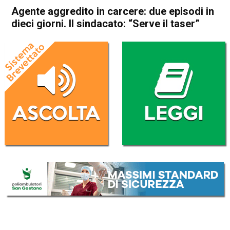
Agente aggredito in carcere: due episodi in
dieci giorni. Il sindacato: “Serve il taser”
Home
Vicenza
Cronaca
In Evidenza
Vicenza
Agente aggredito in carcere:
due episodi in dieci giorni. Il
sindacato: “Serve il taser”
Da
Redazione
19 Febbraio 2020
(aggiornato il
19 Febbraio 2020 19:22
)
ASCOLTA L'AUDIO