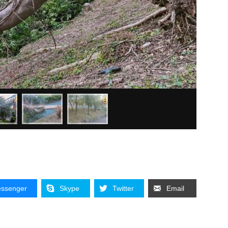
ssenger
Skype
Twitter
Email