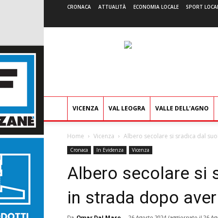
CRONACA
ATTUALITÀ
ECONOMIA LOCALE
SPORT LOCA
VICENZA
VAL LEOGRA
VALLE DELL’AGNO
Home
Vicenza
Albero secolare si sradica dal suo
Cronaca
In Evidenza
Vicenza
Albero secolare si 
in strada dopo aver di
Da
Omar Dal Maso
-
26 Agosto 2024
(aggiornato il
26 Ag