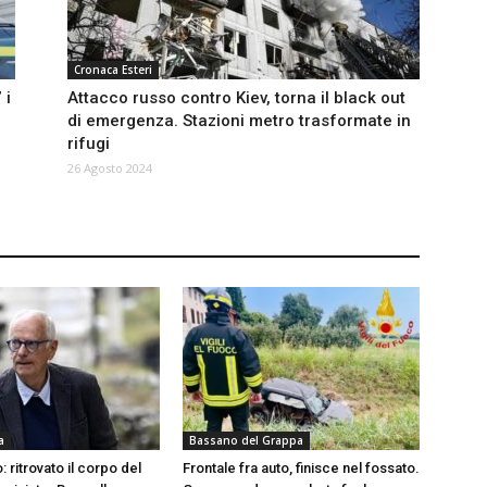
Cronaca Esteri
 i
Attacco russo contro Kiev, torna il black out
di emergenza. Stazioni metro trasformate in
rifugi
26 Agosto 2024
a
Bassano del Grappa
: ritrovato il corpo del
Frontale fra auto, finisce nel fossato.