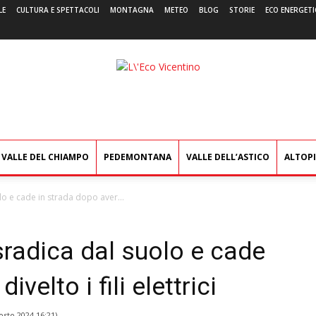
LE
CULTURA E SPETTACOLI
MONTAGNA
METEO
BLOG
STORIE
ECO ENERGETI
L'Eco
Vicentino
VALLE DEL CHIAMPO
PEDEMONTANA
VALLE DELL’ASTICO
ALTOP
lo e cade in strada dopo aver...
sradica dal suolo e cade
velto i fili elettrici
osto 2024 16:21
)