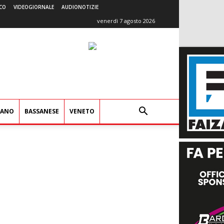
CO
VIDEOGIORNALE
AUDIONOTIZIE
venerdì 7 agosto 2026
IANO
BASSANESE
VENETO