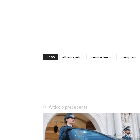
TAGS
alberi caduti
monte berico
pompieri
Articolo precedente