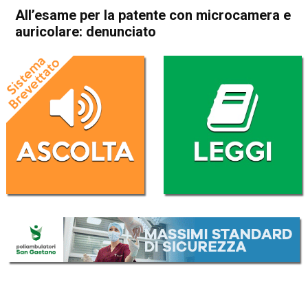
All’esame per la patente con microcamera e
auricolare: denunciato
Home
Vicenza
Cronaca
In Evidenza
Vicenza
All’esame per la patente con
microcamera e auricolare:
denunciato
Da
Mariagrazia Bonollo
11 Luglio 2022
(aggiornato il
11 Luglio 2022 19:34
)
ASCOLTA L'AUDIO