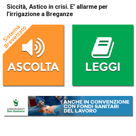
Siccità, Astico in crisi. E’ allarme per
l’irrigazione a Breganze
Home
Thiene
Breganze
Attualità
Thiene
Breganze
Economia locale
In Evidenza
Siccità, Astico in crisi. E’
allarme per l’irrigazione a
Breganze
Da
Redazione
11 Luglio 2022
(aggiornato il
11 Luglio 2022 19:32
)
ASCOLTA L'AUDIO