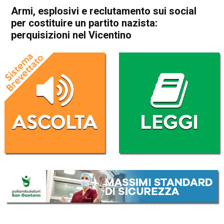
Armi, esplosivi e reclutamento sui social
per costituire un partito nazista:
perquisizioni nel Vicentino
Home
Vicenza
Cronaca
In Evidenza
Veneto
Vicenza
Armi, esplosivi e
reclutamento sui social per
costituire un partito nazista:
perquisizioni nel Vicentino
Da
Redazione
28 Novembre 2019
(aggiornato il
28 Novembre 2019 17:05
)